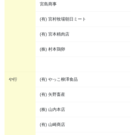
宮島商事
(有) 宮村牧場朝日ミート
(有) 宮本精肉店
(株) 村本鶏卵
や行
(有) やっこ柳澤食品
(有) 矢野畜産
(株) 山内本店
(有) 山崎商店