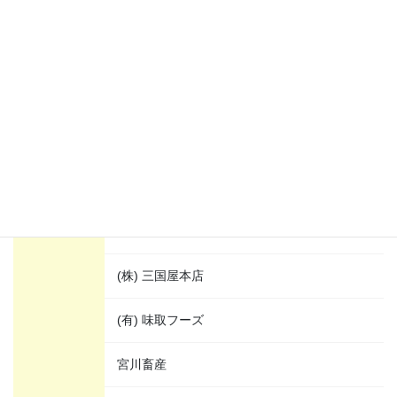
ま行
(資) 正乃屋
(有) 益雪かまぼこ店
(有) マツエダフーズ
(有) 松村興産
松村商店
(株) 三国屋本店
(有) 味取フーズ
宮川畜産