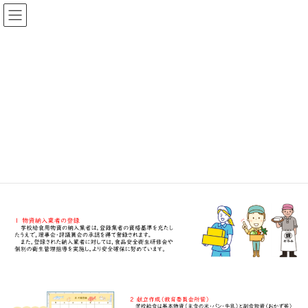
コ
ナ
ン
ビ
テ
ゲ
HOME
学校給食のしくみ
ン
ー
ツ
シ
へ
ョ
ス
ン
学校給食のしくみ
キ
に
ッ
移
プ
動